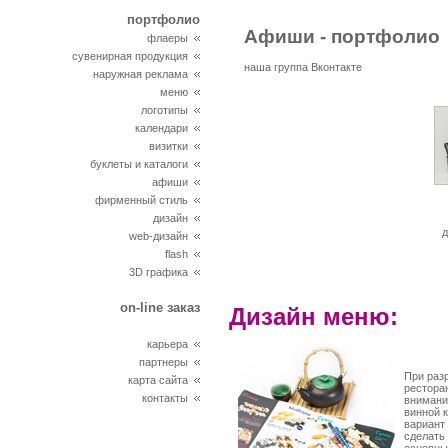
портфолио
Афиши - портфолио
флаеры
сувенирная продукция
наша группа Вконтакте
наружная реклама
меню
логотипы
календари
визитки
буклеты и каталоги
афиши
фирменный стиль
дизайн
д
web-дизайн
flash
3D графика
on-line заказ
Дизайн меню:
карьера
партнеры
При раз
карта сайта
рестора
контакты
внимани
винной 
вариант 
сделать