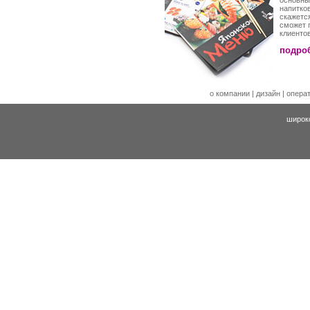
основны
напитко
скажетс
сможет 
клиентов
подроб
о компании
|
дизайн
|
опера
широк