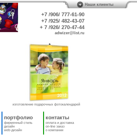
/
/
Наши клиенты
+7 /906/ 777-61-90
+7 /925/ 482-43-07
+ 7 /926/ 270-47-44
adwizer@list.ru
изготовление подарочных фотокалендарей
портфолио
контакты
фирменный стиль
оплата и доставка
дизайн
on-line заказ
web-дизайн
о компании