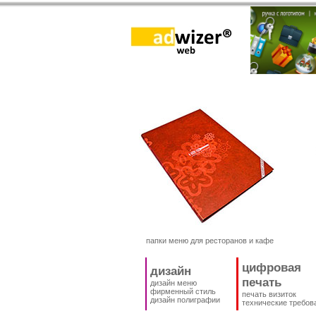
папки меню для ресторанов и кафе
цифровая
дизайн
печать
дизайн меню
фирменный стиль
печать визиток
дизайн полиграфии
технические требов