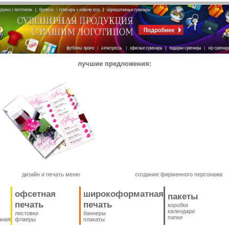
лучшие предложения:
дизайн и печать меню
создание фирменного персонажа
офсетная
широкоформатная
пакеты
печать
печать
коробки
календари
листовки
баннеры
папки
ания
флаеры
плакаты