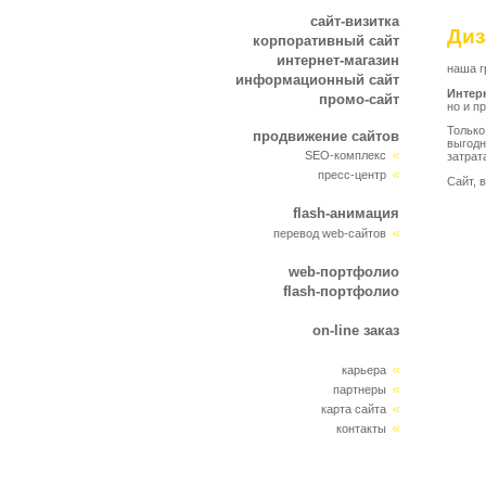
сайт-визитка
Диз
корпоративный сайт
интернет-магазин
наша г
информационный сайт
Интер
промо-сайт
но и п
Только
продвижение сайтов
выгод
SEO-комплекс
затрат
пресс-центр
Сайт, 
flash-анимация
перевод web-сайтов
web-портфолио
flash-портфолио
on-line заказ
карьера
партнеры
карта сайта
контакты