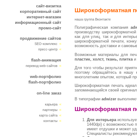
сайт-визитка
Широкоформатная п
корпоративный сайт
интернет-магазин
наша группа Вконтакте
информационный сайт
Полиграфическая компания
adw
промо-сайт
производству широкоформатной
как для улиц, так и для интер
продвижение сайтов
широкоформатной печати, конк
SEO-комплекс
возможность доставки и самовыв
пресс-центр
Возможные материалы для печ
пластик, холст, ткань, плитка
и 
flash-анимация
перевод web-сайтов
Для того чтобы результат прият
поэтому обращайтесь в нашу к
web-портфолио
многолетним опытом, который пр
flash-портфолио
Широкоформатная печать идеаль
запоминающийся своей оригиналь
on-line заказ
В типографии
adwizer
выполняют
карьера
Широкоформатная пе
партнеры
карта сайта
Для интерьера
использует
контакты
1440dpi) с возможностью 
имеет отдушки и может уд
Специалисты рекомендуют 