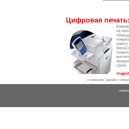
Цифровая печать
Компан
на пол
оборуд
операт
нового
DocuCo
позвол
высоко
продук
сроки.
подроб
о компании
|
дизайн
|
опера
широк